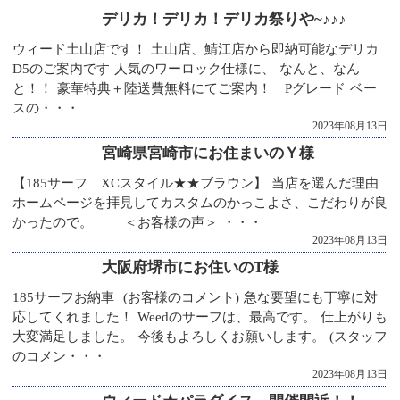
デリカ！デリカ！デリカ祭りや~♪♪♪
ウィード土山店です！ 土山店、鯖江店から即納可能なデリカ
D5のご案内です 人気のワーロック仕様に、 なんと、なん
と！！ 豪華特典＋陸送費無料にてご案内！ Pグレード ベー
スの・・・
2023年08月13日
宮崎県宮崎市にお住まいのＹ様
【185サーフ XCスタイル★★ブラウン】 当店を選んだ理由
ホームページを拝見してカスタムのかっこよさ、こだわりが良
かったので。 ＜お客様の声＞ ・・・
2023年08月13日
大阪府堺市にお住いのT様
185サーフお納車 (お客様のコメント) 急な要望にも丁寧に対
応してくれました！ Weedのサーフは、最高です。 仕上がりも
大変満足しました。 今後もよろしくお願いします。 (スタッフ
のコメン・・・
2023年08月13日