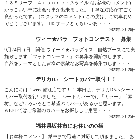
１８５サーフ ４ｒｕｎｎｅｒスタイル (お客様のコメント)
かっこいい車に出会う事が出来ました。 丁寧な対応がすごく
良かったです。 (スタッフのコメント) この度は、ご納車おめ
でとうございます。 185サーフとてもいいお・・・
2023年08月26日
ウィー★パラ フォトコンテスト 募集
9月24日（日）開催 ウィード★パラダイス 自然ブースにて実
施致します『フォトコンテスト』の募集を開始致します。
自然をテーマとした皆様の素敵なお写真を募集致しま・・・
2023年08月26日
デリカD5 シートカバー取付！！
こんにちは！weed鯖江店です！！ 本日は、デリカD5へシート
カバー取付を行いました。 シートカバーでは「カラー」「素
材」などいろいろとご希望のカバーがあるかと思います。
WEEDではご希望のカバーをお探ししご用意・・・
2023年08月25日
福井県坂井市にお住いのO様
【お客様コメント】 納車まで迅速に対応して頂きました。 あ