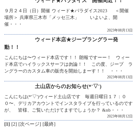
ウィード★パラダイス 開催間近！！
９月２４日（日）開催 ウィード★パラダイス2023 ＜開催
場所＞ 兵庫県三木市「メッセ三木」 いよいよ、開
催・・・
2023年08月13日
ウィード本店★ジープラングラー発
動！！
こんにちは〜ウィード本店です！！ 朗報ですーー！ ウィー
ド本店でハイラックスサーフは勿論！！ この度、ジープ ラ
ングラーのカスタム車の販売を開始しまーす！！ ・・・
2023年08月13日
土山店からのお知らせ(*'▽')
こんにちは(*'▽')ウィード土山店です 毎週日曜日１７：０
０〜、デリカアカウントでインスタライブを行っているのです
が、 皆様、ご覧いただけてますでしょうか？ &nb・・・
2023年08月12日
[1]
[2]
[次ページ]
[最終]