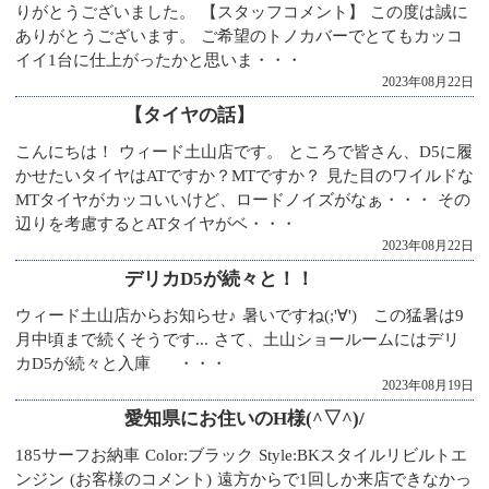
りがとうございました。 【スタッフコメント】 この度は誠に
ありがとうございます。 ご希望のトノカバーでとてもカッコ
イイ1台に仕上がったかと思いま・・・
2023年08月22日
【タイヤの話】
こんにちは！ ウィード土山店です。 ところで皆さん、D5に履
かせたいタイヤはATですか？MTですか？ 見た目のワイルドな
MTタイヤがカッコいいけど、ロードノイズがなぁ・・・ その
辺りを考慮するとATタイヤがベ・・・
2023年08月22日
デリカD5が続々と！！
ウィード土山店からお知らせ♪ 暑いですね(;'∀') この猛暑は9
月中頃まで続くそうです... さて、土山ショールームにはデリ
カD5が続々と入庫 ・・・
2023年08月19日
愛知県にお住いのH様(^▽^)/
185サーフお納車 Color:ブラック Style:BKスタイルリビルトエ
ンジン (お客様のコメント) 遠方からで1回しか来店できなかっ