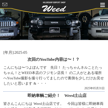
HILUXSURF
EXPERT
SHOP Weed
[年月]:2025-05
次回のYouTube内容は〜！？
こんにちは〜つよぽんです 先日！ たっちゃんネルことたっ
ちゃん！とWEED本店のフジモン店長！ の二人がとある場所
へYouTube撮影を撮り行ってましたので裏側を少しだけお見せ
したいと思います &・・・
2025年05月31日
即納車輌ご紹介！ Weed土山店
皆さんこんにちは Weed土山店です。 今回は皆様に即納車両