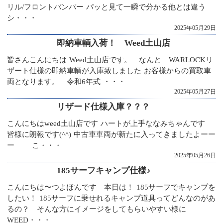
リル/フロントバンパー パッと見て一瞬で分かる他とは違う
シ・・・
2025年05月29日
即納車輌入荷！ Weed土山店
皆さんこんにちは Weed土山店です。 なんと WARLOCKリ
ザート仕様の即納車輌が入庫致しました お客様からの買取車
両となります。 令和6年式 ・・・
2025年05月27日
リザード仕様入庫？？？
こんにちはweed土山店です ハートが上手ななみちゃんです
皆様に朗報です(^^) 中古車車両が新たに入ってきましたよーー
ー こ・・・
2025年05月26日
185サーフキャンプ仕様♪
こんにちは〜つよぽんです 本日は！ 185サーフでキャンプを
したい！ 185サーフに乗せれるキャンプ道具ってどんなのがあ
るの？ そんな方にイメージをしてもらいやすい様に
WEED・・・