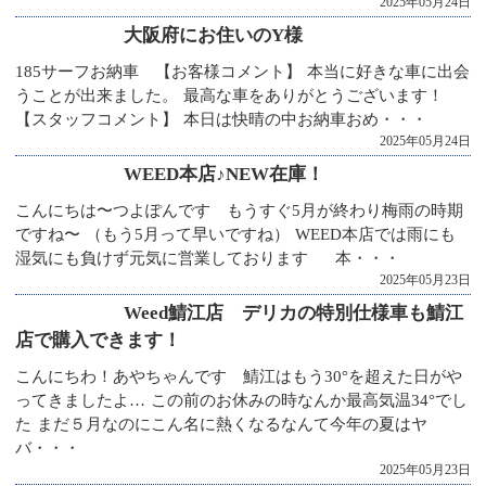
2025年05月24日
大阪府にお住いのY様
185サーフお納車 【お客様コメント】 本当に好きな車に出会
うことが出来ました。 最高な車をありがとうございます！
【スタッフコメント】 本日は快晴の中お納車おめ・・・
2025年05月24日
WEED本店♪NEW在庫！
こんにちは〜つよぽんです もうすぐ5月が終わり梅雨の時期
ですね〜 （もう5月って早いですね） WEED本店では雨にも
湿気にも負けず元気に営業しております 本・・・
2025年05月23日
Weed鯖江店 デリカの特別仕様車も鯖江
店で購入できます！
こんにちわ！あやちゃんです 鯖江はもう30°を超えた日がや
ってきましたよ… この前のお休みの時なんか最高気温34°でし
た まだ５月なのにこん名に熱くなるなんて今年の夏はヤ
バ・・・
2025年05月23日