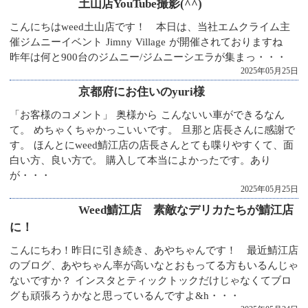
土山店YouTube撮影(^^)
こんにちはweed土山店です！ 本日は、当社エムクライム主
催ジムニーイベント Jimny Village が開催されておりますね
昨年は何と900台のジムニー/ジムニーシエラが集まっ・・・
2025年05月25日
京都府にお住いのyuri様
「お客様のコメント」 奥様から こんないい車ができるなん
て。 めちゃくちゃかっこいいです。 旦那と店長さんに感謝で
す。 ほんとにweed鯖江店の店長さんとても喋りやすくて、面
白い方、良い方で。 購入して本当によかったです。あり
が・・・
2025年05月25日
Weed鯖江店 素敵なデリカたちが鯖江店
に！
こんにちわ！昨日に引き続き、あやちゃんです！ 最近鯖江店
のブログ、あやちゃん率が高いなとおもってる方もいるんじゃ
ないですか？ インスタとティックトックだけじゃなくてブロ
グも頑張ろうかなと思っているんですよ&h・・・