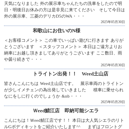
天気になりました 外の展示車ちゃんたちの洗車をしたので明
日・明後日お休みの方は是非見に来てください そして今日は
外の展示車、三菱のデリカD5のWA・・・
2025年05月30日
和歌山にお住いのN様
＜お客様コメント＞ この車でいっぱい遊びに行きます ありが
とうございます ＜スタッフコメント＞ 本日はご遠方よりお
納車にお越し頂きましてありがとうございます ここ数日、雨
や曇り続きで・・・
2025年05月30日
トライトン出発！！ Weed土山店
皆さんこんにちは Weed土山店です。 展示車両のトライトン
が少しイメチェンの為出発していきました 積車に乗せられ
なにをしに行くのでしょうか &nb・・・
2025年05月29日
Ｗeed鯖江店 即納可能シエラ
こんにちは！Ｗeed鯖江店です！！ 本日は大人気シエラのリト
ルGボディキットをご紹介いたします^^ まずはフロントグ