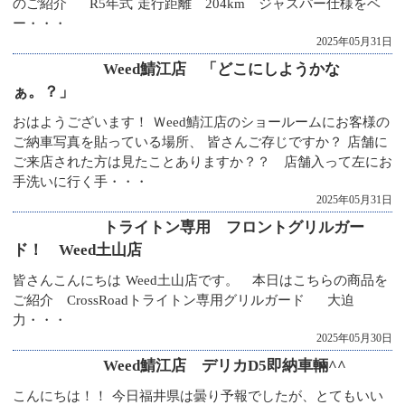
のご紹介 R5年式 走行距離 204km ジャスパー仕様をベ
ー・・・
2025年05月31日
Weed鯖江店 「どこにしようかな
ぁ。？」
おはようございます！ Ｗeed鯖江店のショールームにお客様の
ご納車写真を貼っている場所、 皆さんご存じですか？ 店舗に
ご来店された方は見たことありますか？？ 店舗入って左にお
手洗いに行く手・・・
2025年05月31日
トライトン専用 フロントグリルガー
ド！ Weed土山店
皆さんこんにちは Weed土山店です。 本日はこちらの商品を
ご紹介 CrossRoadトライトン専用グリルガード 大迫
力・・・
2025年05月30日
Weed鯖江店 デリカD5即納車輛^^
こんにちは！！ 今日福井県は曇り予報でしたが、とてもいい