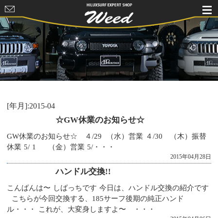
HILUXSURF
EXPERT
SHOP Weed
[年月]:2015-04
☆GW休業のお知らせ☆
GW休業のお知らせ☆ ４/29 （水）営業 ４/30 （木）振替
休業 5/ 1 （金）営業 5/・・・
2015年04月28日
ハンドル交換!!
こんばんは〜 しばっちです 今日は、ハンドル交換の紹介です
こちらが今回交換する、185サーフ後期の純正ハンド
ル・・・ これが、大変身しますよ〜 ・・・