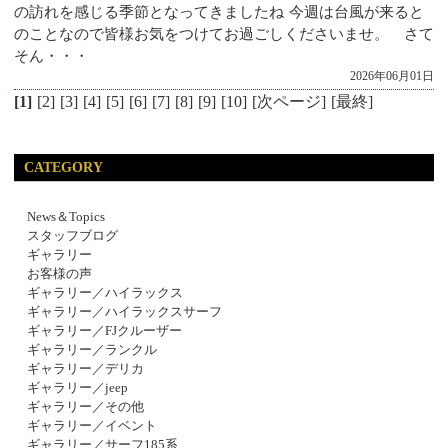
の訪れを感じる季節となってきましたね 今週は台風が来ると
のことなので皆様お気をつけてお過ごしくださいませ。 さて
そん・・・
2026年06月01日
[1]
[2]
[3]
[4]
[5]
[6]
[7]
[8]
[9]
[10]
[次ページ]
[最終]
CATEGORY
News＆Topics
スタッフブログ
ギャラリー
お客様の声
ギャラリー／ハイラックス
ギャラリー／ハイラックスサーフ
ギャラリー／FJクルーザー
ギャラリー／ランクル
ギャラリー／デリカ
ギャラリー／jeep
ギャラリー／その他
ギャラリー／イベント
ギャラリー／サーフ185系