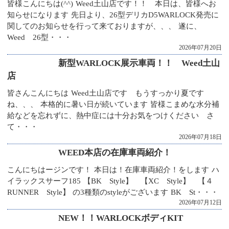
皆様こんにちは(^^) Weed土山店です！！ 本日は、皆様へお
知らせになります 先日より、26型デリカD5WARLOCK発売に
関してのお知らせを行って来ておりますが、、、 遂に、
Weed 26型・・・
2026年07月20日
新型WARLOCK展示車両！！ Weed土山
店
皆さんこんにちは Weed土山店です もうすっかり夏です
ね、、、 本格的に暑い日が続いています 皆様こまめな水分補
給などを忘れずに、熱中症には十分お気をつけください さ
て・・・
2026年07月18日
WEED本店の在庫車両紹介！
こんにちはージンです！ 本日は！在庫車両紹介！をします ハ
イラックスサーフ185 【BK Style】 【XC Style】 【４
RUNNER Style】 の3種類のstyleがございます BK St・・・
2026年07月12日
NEW！！WARLOCKボディKIT