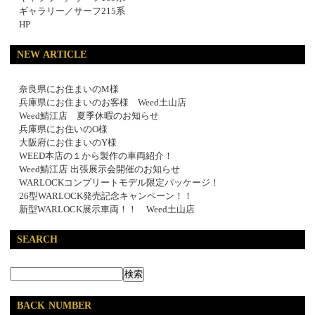
ギャラリー／サーフ215系
HP
NEW ARTICLE
奈良県にお住まいのM様
兵庫県にお住まいのお客様 Weed土山店
Weed鯖江店 夏季休暇のお知らせ
兵庫県にお住いのO様
大阪府にお住まいのY様
WEED本店の１から製作の車両紹介！
Weed鯖江店 出張展示会開催のお知らせ
WARLOCKコンプリートモデル限定パッケージ！
26型WARLOCK発売記念キャンペーン！！
新型WARLOCK展示車両！！ Weed土山店
SEARCH
BACK NUMBER