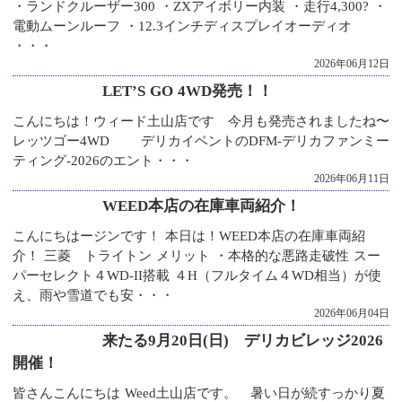
・ランドクルーザー300 ・ZXアイボリー内装 ・走行4,300? ・
電動ムーンルーフ ・12.3インチディスプレイオーディオ
・・・
2026年06月12日
LET’S GO 4WD発売！！
こんにちは！ウィード土山店です 今月も発売されましたね〜
レッツゴー4WD デリカイベントのDFM-デリカファンミー
ティング-2026のエント・・・
2026年06月11日
WEED本店の在庫車両紹介！
こんにちはージンです！ 本日は！WEED本店の在庫車両紹
介！ 三菱 トライトン メリット ・本格的な悪路走破性 スー
パーセレクト４WD-II搭載 ４H（フルタイム４WD相当）が使
え、雨や雪道でも安・・・
2026年06月04日
来たる9月20日(日) デリカビレッジ2026
開催！
皆さんこんにちは Weed土山店です。 暑い日が続すっかり夏