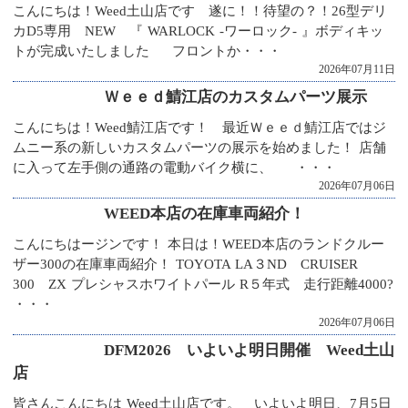
こんにちは！Weed土山店です 遂に！！待望の？！26型デリ
カD5専用 NEW 『 WARLOCK -ワーロック- 』ボディキッ
トが完成いたしました フロントか・・・
2026年07月11日
Ｗｅｅｄ鯖江店のカスタムパーツ展示
こんにちは！Weed鯖江店です！ 最近Ｗｅｅｄ鯖江店ではジ
ムニー系の新しいカスタムパーツの展示を始めました！ 店舗
に入って左手側の通路の電動バイク横に、 ・・・
2026年07月06日
WEED本店の在庫車両紹介！
こんにちはージンです！ 本日は！WEED本店のランドクルー
ザー300の在庫車両紹介！ TOYOTA LA３ND CRUISER
300 ZX プレシャスホワイトパール R５年式 走行距離4000?
・・・
2026年07月06日
DFM2026 いよいよ明日開催 Weed土山
店
皆さんこんにちは Weed土山店です。 いよいよ明日、7月5日