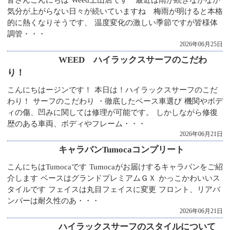
皆さんこんにちは Weed土山店です 最近は雨が続きなかなか
気分が上がらない日々が続いていますね 梅雨が明けると本格
的に熱くなりそうです、 温度変化の激しい季節ですが皆様体
調管・・・
2026年06月25日
WEED ハイラックスサーフのこだわ
り！
こんにちはージンです！ 本日は！ハイラックスサーフのこだ
わり！ サーフのこだわり ・徹底したベース車選び 機関やボデ
ィの傷、凹みに関しては修理が可能です。 しかしながら修復
歴のある車両、ボディやフレーム・・・
2026年06月21日
キャラバンTumocaコンプリート
こんにちはTumocaです Tumocaがお届けするキャラバンをご紹
介します ベースはグランドプレミアムＧＸ かっこかわいいス
タイルです フェイスは丸目フェイスに変更 フロント、リアバ
ンパーは耐久性のあ・・・
2026年06月21日
ハイラックスサーフのスタイルについて