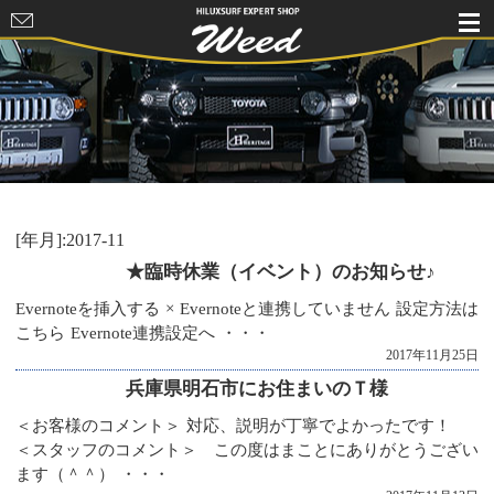
HILUXSURF
EXPERT
SHOP Weed
[年月]:2017-11
★臨時休業（イベント）のお知らせ♪
Evernoteを挿入する × Evernoteと連携していません 設定方法は
こちら Evernote連携設定へ ・・・
2017年11月25日
兵庫県明石市にお住まいのＴ様
＜お客様のコメント＞ 対応、説明が丁寧でよかったです！
＜スタッフのコメント＞ この度はまことにありがとうござい
ます（＾＾） ・・・