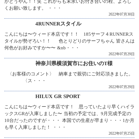
がとうやん！！笑 これからも末永いお付き合いの程、よろし
くお願い致します。 ・・・
2022年07月30日
4RUNNERスタイル
こんにちは〜ウィード本店です！！ 185サーフ４RUNNERス
タイルが勢ぞろい！！ 色とりどりのサーフちゃん 皆さんは
何色がお好みですか〜〜 &nb・・・
2022年07月29日
神奈川県横須賀市にお住いのT様
〈お客様のコメント〉 納車まで親切にご対応頂きました。
〈ス・・・
2022年07月29日
HILUX GR SPORT
こんにちは〜ウィード本店です！ 思っていたより早くハイラ
ックスGRが入庫しました〜 当初の予定では、9月完成予定の
10台だったのですが・・・ 本国での生産が早まり・・・1か月
も早く入庫しました！ ・・・
2022年07月25日