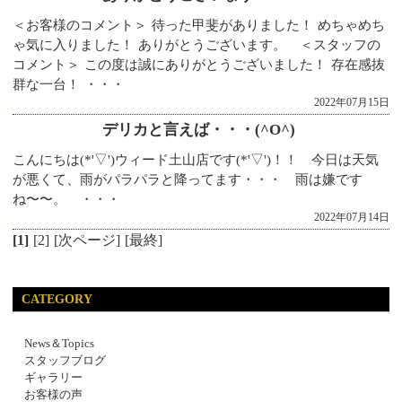
＜お客様のコメント＞ 待った甲斐がありました！ めちゃめち
ゃ気に入りました！ ありがとうございます。 ＜スタッフの
コメント＞ この度は誠にありがとうございました！ 存在感抜
群な一台！ ・・・
2022年07月15日
デリカと言えば・・・(^O^)
こんにちは(*'▽')ウィード土山店です(*'▽')！！ 今日は天気
が悪くて、雨がパラパラと降ってます・・・ 雨は嫌です
ね〜〜。 ・・・
2022年07月14日
[1]
[2]
[次ページ]
[最終]
CATEGORY
News＆Topics
スタッフブログ
ギャラリー
お客様の声