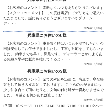
【お客様のコメント】 素敵なクルマをありがとうございます
【スタッフのコメント】 この度は当店にてデリカをご購入い
ただきまして、誠にありがとうございます(^^) グリーン
デ・・・
2024年12月16日
兵庫県にお住いのU様
【お客様のコメント】 車を買う時はいつも不安でしたが、今
回は安心してお任せできましたし、丁寧な対応をしてもらいま
した。 納車までも早く、満足です。 ディーラーとかによくあ
る矢継ぎ早やに販売を推してくるよ・・・
2024年12月16日
兵庫県にお住いのY様
【お客様のコメント】 全ての対応を迅速に、尚且つ丁寧な接
客をして頂き大変満足しております。 こちらのわがままにも
少し付き合って頂いたりと、文句の付け所が一切ありませんで
した。 今後とも何かあれば宜しくお・・・
2024年12月16日
[先頭]
[前ページ]
[1]
[2]
[3]
[4]
[5]
[6]
[7]
[8]
[9]
[10]
[次ペー