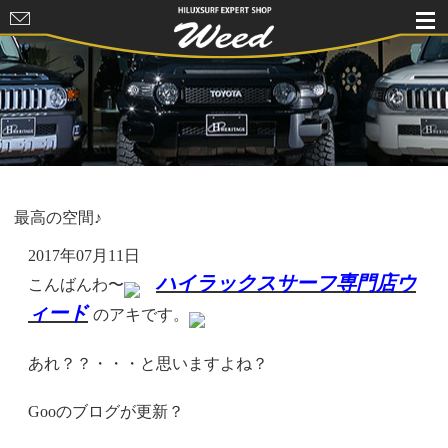
HILUXSURF
EXPERT
SHOP Weed
最高の空間♪
2017年07月11日
ハイラックスサーフ専門店ウ
こんばんわ〜
ィード
のアキです。
あれ？？・・・と思いますよね？
Gooのブログが更新？