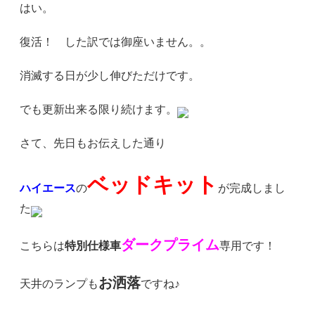
はい。
復活！ した訳では御座いません。。
消滅する日が少し伸びただけです。
でも更新出来る限り続けます。
さて、先日もお伝えした通り
ベッドキット
ハイエース
の
が完成しまし
た
ダークプライム
こちらは
特別仕様車
専用です！
お洒落
天井のランプも
ですね♪