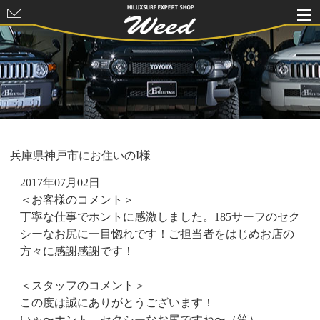
HILUXSURF
EXPERT
SHOP Weed
兵庫県神戸市にお住いのI様
2017年07月02日
＜お客様のコメント＞
丁寧な仕事でホントに感激しました。185サーフのセク
シーなお尻に一目惚れです！ご担当者をはじめお店の
方々に感謝感謝です！
＜スタッフのコメント＞
この度は誠にありがとうございます！
いゃ〜ホント、セクシーなお尻ですね〜（笑）