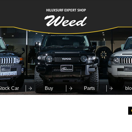
HILUXSURF
EXPERT SHOP
Weed
Stock Car
Buy
Parts
blo