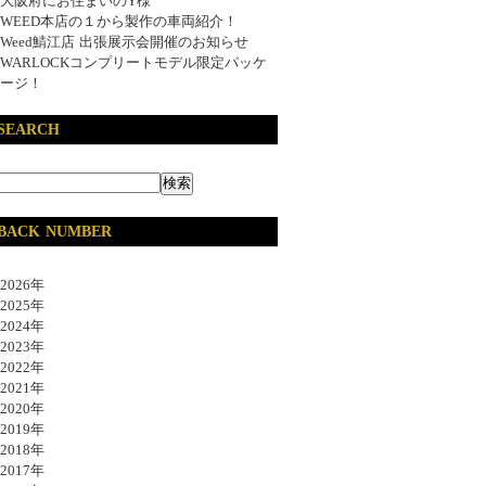
大阪府にお住まいのY様
WEED本店の１から製作の車両紹介！
Weed鯖江店 出張展示会開催のお知らせ
WARLOCKコンプリートモデル限定パッケ
ージ！
SEARCH
BACK NUMBER
026年
025年
024年
023年
022年
021年
020年
019年
018年
017年