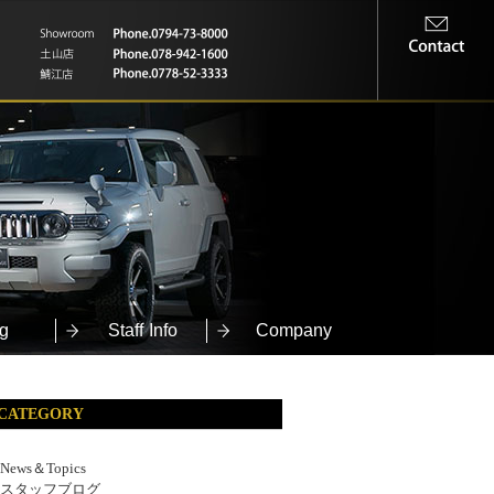
g
Staff Info
Company
CATEGORY
News＆Topics
スタッフブログ