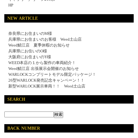
HP
NEW ARTICLE
奈良県にお住まいのM様
兵庫県にお住まいのお客様 Weed土山店
Weed鯖江店 夏季休暇のお知らせ
兵庫県にお住いのO様
大阪府にお住まいのY様
WEED本店の１から製作の車両紹介！
Weed鯖江店 出張展示会開催のお知らせ
WARLOCKコンプリートモデル限定パッケージ！
26型WARLOCK発売記念キャンペーン！！
新型WARLOCK展示車両！！ Weed土山店
SEARCH
BACK NUMBER