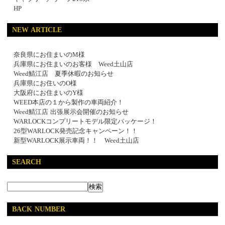
HP
NEW ARTICLE
奈良県にお住まいのM様
兵庫県にお住まいのお客様 Weed土山店
Weed鯖江店 夏季休暇のお知らせ
兵庫県にお住いのO様
大阪府にお住まいのY様
WEED本店の１から製作の車両紹介！
Weed鯖江店 出張展示会開催のお知らせ
WARLOCKコンプリートモデル限定パッケージ！
26型WARLOCK発売記念キャンペーン！！
新型WARLOCK展示車両！！ Weed土山店
SEARCH
BACK NUMBER