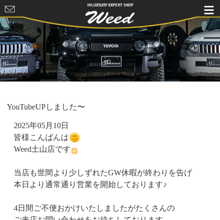
HILUXSURF
EXPERT
SHOP Weed
YouTubeUPしました〜
2025年05月10日
皆様こんばんは
Weed土山店です
当店も世間より少しずれたGW休暇が終わりを告げ
本日より通常通り営業を開始しております♪
4日間ご不便おかけいたしましたがたくさんの
ご来店お問い合わせをお待ちしております