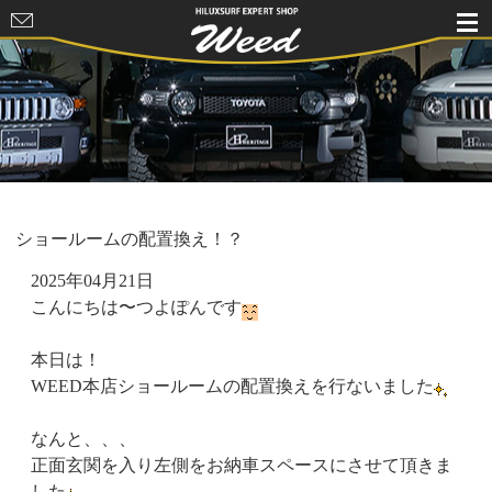
HILUXSURF
EXPERT
SHOP Weed
ショールームの配置換え！？
2025年04月21日
こんにちは〜つよぽんです
本日は！
WEED本店ショールームの配置換えを行ないました
なんと、、、
正面玄関を入り左側をお納車スペースにさせて頂きま
した