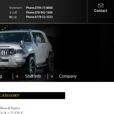
g
Staff Info
Company
CATEGORY
News＆Topics
スタッフブログ