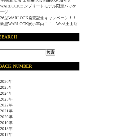
Weed鯖江店 出張展示会開催のお知らせ
WARLOCKコンプリートモデル限定パッケ
ージ！
26型WARLOCK発売記念キャンペーン！！
新型WARLOCK展示車両！！ Weed土山店
SEARCH
BACK NUMBER
026年
025年
024年
023年
022年
021年
020年
019年
018年
017年