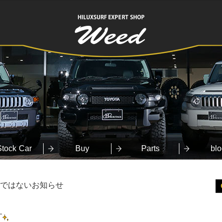
HILUXSURF
EXPERT SHOP
Weed
Stock Car
Buy
Parts
blo
ではないお知らせ
す