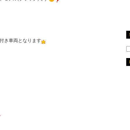
付き車両となります
2
2
2
2
2
2
2
2
プ
2
2