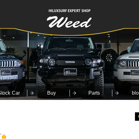
HILUXSURF
EXPERT SHOP
Weed
Stock Car
Buy
Parts
blo
す