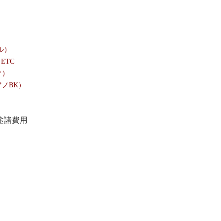
2
2
2
ル）
ETC
ク）
ノBK）
別途諸費用