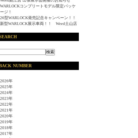
Weed鯖江店 出張展示会開催のお知らせ
WARLOCKコンプリートモデル限定パッケ
ージ！
26型WARLOCK発売記念キャンペーン！！
新型WARLOCK展示車両！！ Weed土山店
SEARCH
BACK NUMBER
026年
025年
024年
023年
022年
021年
020年
019年
018年
017年