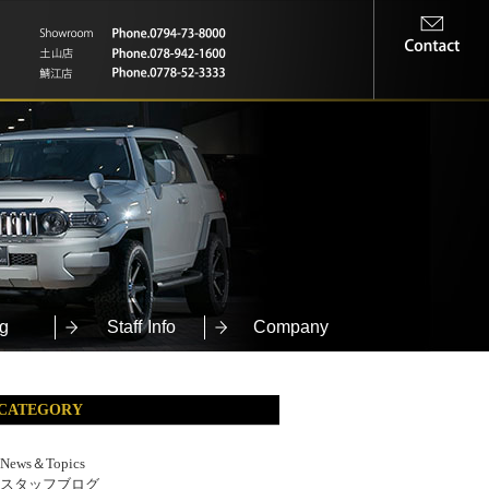
g
Staff Info
Company
CATEGORY
News＆Topics
スタッフブログ