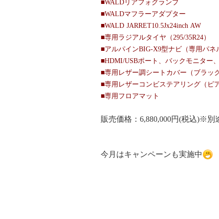
■WALDリアフォグランプ
■WALDマフラーアダプター
■WALD JARRET10.5Jx24inch AW
■専用ラジアルタイヤ（295/35R24）
■アルパインBIG-X9型ナビ（専用パネ
■HDMI/USBポート、バックモニター、
■専用レザー調シートカバー（ブラッ
■専用レザーコンビステアリング（ピア
■専用フロアマット
販売価格：6,880,000円(税込)※
今月はキャンペーンも実施中