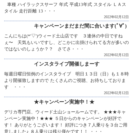
車種 ハイラックスサーフ 年式 平成13年式 スタイル ＬＡス
タイル 走行距離 13・・・
2022年02月12日
キャンペーンまだまだ間に合います(ﾟ∀ﾟ)
こんにちは(*'▽')ウィード土山店です ３連休の中日ですね
ぇ〜 天気もいいですし、どこかに出掛けられてる方が多いの
ではないのしょうか？？ さてさ・・・
2022年02月12日
インスタライブ開催しまーす
毎週日曜日恒例のインスタライブ 明日１３日（日）も１８時
より開催致しますので たくさんのご視聴、お待ちしておりま
す ・・・
2022年02月12日
★キャンペーン実施中！★
デリカ専門店、ウィード土山ショールームです。 ★★★キャ
ンペーン実施中！★★★ ５日からのキャンペーンが好評で
す！ ありがとうございます！ 好評につき７人乗りを３台ご用
意しました♪ ８人乗りは残り僅かです！！ ・・・