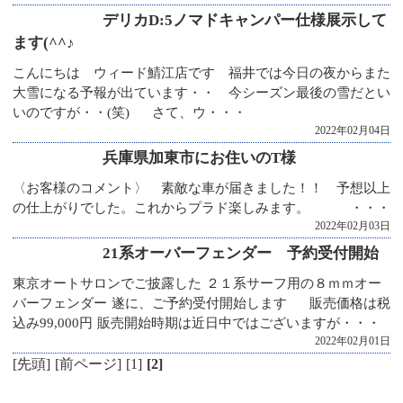
デリカD:5ノマドキャンパー仕様展示して
ます(^^♪
こんにちは ウィード鯖江店です 福井では今日の夜からまた
大雪になる予報が出ています・・ 今シーズン最後の雪だとい
いのですが・・(笑) さて、ウ・・・
2022年02月04日
兵庫県加東市にお住いのT様
〈お客様のコメント〉 素敵な車が届きました！！ 予想以上
の仕上がりでした。これからプラド楽しみます。 ・・・
2022年02月03日
21系オーバーフェンダー 予約受付開始
東京オートサロンでご披露した ２１系サーフ用の８ｍｍオー
バーフェンダー 遂に、ご予約受付開始します 販売価格は税
込み99,000円 販売開始時期は近日中ではございますが・・・
2022年02月01日
[先頭]
[前ページ]
[1]
[2]