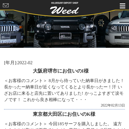
HILUXSURF
EXPERT
SHOP Weed
[年月]:2022-02
大阪府堺市にお住いのI様
＜お客様のコメント＞ 8月から待っていた納車日がきました！
長かったー納車日が近くなってくるとより長かったー！汗 い
ざお店に来ると店先に置いてありました! かっこよすぎて涙モ
ノです！ これから良き相棒になって・・・
2022年02月13日
東京都大田区にお住いのK様
＜お客様のコメント＞ 今回185サーフを購入しました。 遠方