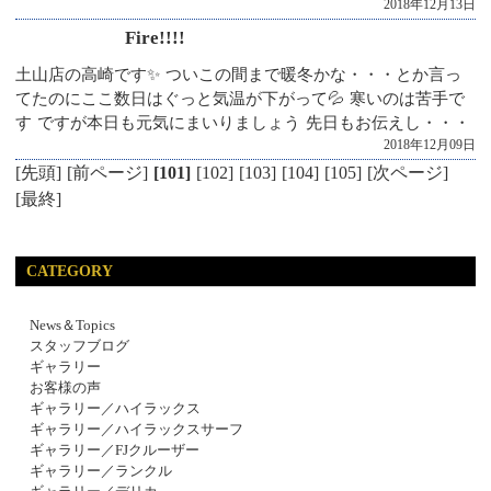
2018年12月13日
Fire!!!!
土山店の高崎です✨ ついこの間まで暖冬かな・・・とか言っ
てたのにここ数日はぐっと気温が下がって💦 寒いのは苦手で
す ですが本日も元気にまいりましょう 先日もお伝えし・・・
2018年12月09日
[先頭]
[前ページ]
[101]
[102]
[103]
[104]
[105]
[次ページ]
[最終]
CATEGORY
News＆Topics
スタッフブログ
ギャラリー
お客様の声
ギャラリー／ハイラックス
ギャラリー／ハイラックスサーフ
ギャラリー／FJクルーザー
ギャラリー／ランクル