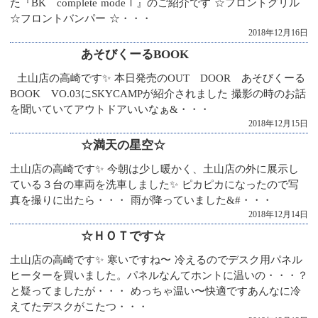
た『BK complete modeｌ』のご紹介です ☆フロントグリル
☆フロントバンパー ☆・・・
2018年12月16日
あそびくーるBOOK
土山店の高崎です✨ 本日発売のOUT DOOR あそびくーる
BOOK VO.03にSKYCAMPが紹介されました 撮影の時のお話
を聞いていてアウトドアいいなぁ&・・・
2018年12月15日
☆満天の星空☆
土山店の高崎です✨ 今朝は少し暖かく、土山店の外に展示し
ている３台の車両を洗車しました✨ ピカピカになったので写
真を撮りに出たら・・・ 雨が降っていました&#・・・
2018年12月14日
☆ＨＯＴです☆
土山店の高崎です✨ 寒いですね〜 冷えるのでデスク用パネル
ヒーターを買いました。パネルなんてホントに温いの・・・？
と疑ってましたが・・・ めっちゃ温い〜快適ですあんなに冷
えてたデスクがこたつ・・・