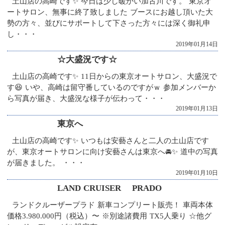
土山店の高崎です✨ 今日は少し暖かい加古川です。 東京オ
ートサロン、無事に終了致しました ブースにお越し頂いた大
勢の方々、並びにサポートして下さった方々には深く御礼申
し・・・
2019年01月14日
☆大盛況です☆
土山店の高崎です✨ 11日からの東京オートサロン、大盛況で
す😆 いや、高崎は留守番しているのですがｗ 参加メンバーか
ら写真が届き、大盛況な様子が伝わって・・・
2019年01月13日
東京へ
土山店の高崎です✨ いつもは安藝さんと二人の土山店です
が、東京オートサロンに向け安藝さんは東京へ🚘✨ 道中の写真
が届きました。 ・・・
2019年01月10日
LAND CRUISER PRADO
ランドクルーザープラド 新車コンプリート販売！ 車両本体
価格3.980.000円（税込）〜 ※別途諸費用 TX5人乗り ☆他グ