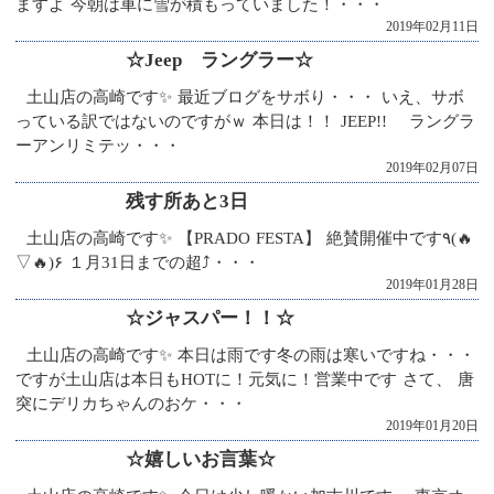
ますよ 今朝は車に雪が積もっていました！・・・
2019年02月11日
☆Jeep ラングラー☆
土山店の高崎です✨ 最近ブログをサボり・・・ いえ、サボ
っている訳ではないのですがｗ 本日は！！ JEEP!! ラングラ
ーアンリミテッ・・・
2019年02月07日
残す所あと3日
土山店の高崎です✨ 【PRADO FESTA】 絶賛開催中です٩(🔥
▽🔥)۶ １月31日までの超⤴・・・
2019年01月28日
☆ジャスパー！！☆
土山店の高崎です✨ 本日は雨です冬の雨は寒いですね・・・
ですが土山店は本日もHOTに！元気に！営業中です さて、 唐
突にデリカちゃんのおケ・・・
2019年01月20日
☆嬉しいお言葉☆