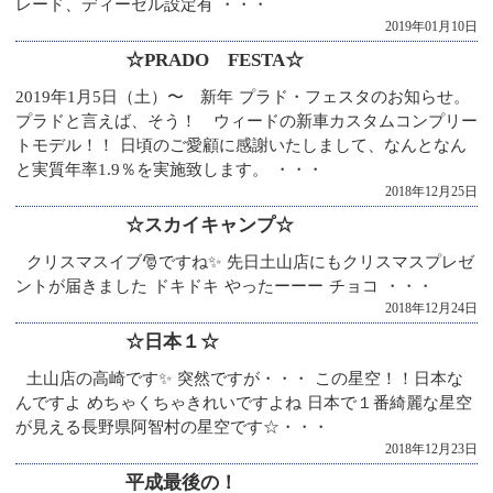
レード、ディーゼル設定有 ・・・
2019年01月10日
☆PRADO FESTA☆
2019年1月5日（土）〜 新年 プラド・フェスタのお知らせ。
プラドと言えば、そう！ ウィードの新車カスタムコンプリー
トモデル！！ 日頃のご愛顧に感謝いたしまして、なんとなん
と実質年率1.9％を実施致します。 ・・・
2018年12月25日
☆スカイキャンプ☆
クリスマスイブ🎅ですね✨ 先日土山店にもクリスマスプレゼ
ントが届きました ドキドキ やったーーー チョコ ・・・
2018年12月24日
☆日本１☆
土山店の高崎です✨ 突然ですが・・・ この星空！！日本な
んですよ めちゃくちゃきれいですよね 日本で１番綺麗な星空
が見える長野県阿智村の星空です☆・・・
2018年12月23日
平成最後の！